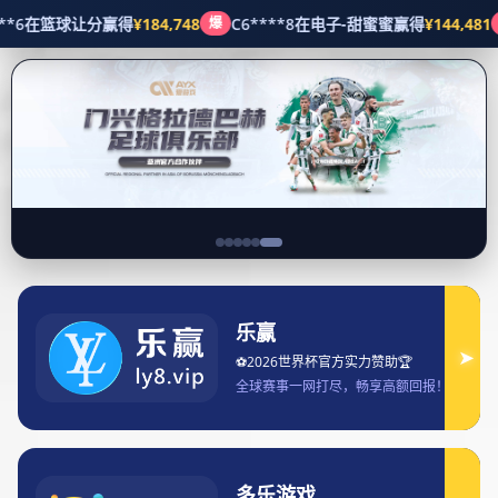
公司新闻
首页
KPL赛事门票购买攻略如何轻松获取心仪赛事的
入场券
KPL赛事门票购买攻略如何轻松
获取心仪赛事的入场券