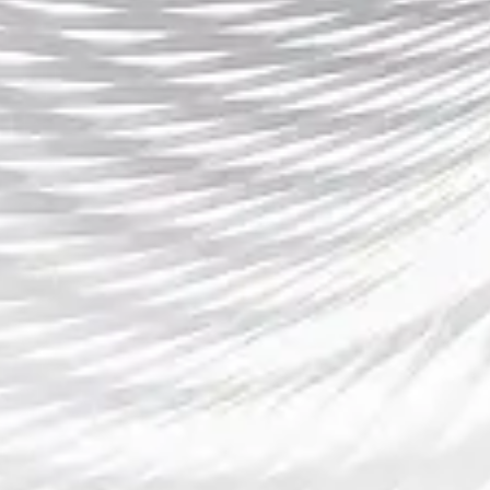
2025-08-24 17:30:15
本文将深入分析今晚各大联赛的焦点战，多个劲旅球队将在这个
激动人心的时刻展开激烈对决。对于足球迷来说，这无疑是一个
值得期待的夜晚，各种顶级赛事将同时开战，球迷们的激情也会
达到巅峰。从英超、意甲到西甲等多...
DOTA2手机端如何回看比赛录像并快速找到精彩
时刻的技巧与方法
2025-08-30 14:03:06