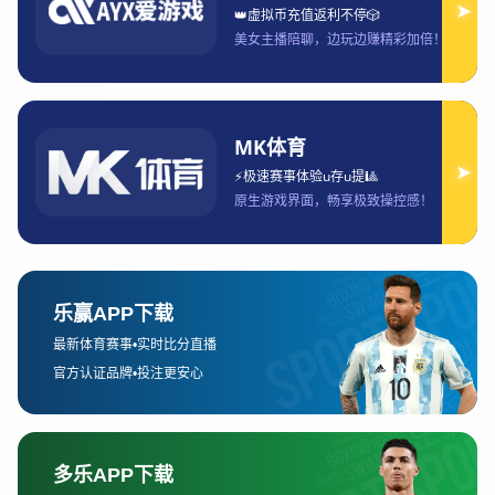
间和具体日期。对于热门赛事，门票一开售就可能迅速售罄，因
此提前设定提醒，确保不会错过购票窗口。
除了提前关注官方信息外，还可以通过与其他电竞爱好者的互动
获得有用的购票信息。例如，加入KPL相关的线上社区或粉丝群
组，关注赛事动态及其他观众的购票心得，能帮助你抓住抢票的
最佳时机。在热门赛事开始售票时，通常会出现不同的预售和抢
购阶段，了解清楚每个阶段的特点，合理安排自己的购票策略，
避免因操作失误错失良机。
此外，一些第三方平台会进行抢票活动或者提供限时折扣，观众
可以提前注册并开启抢票模式。在抢票时，建议选择网络环境稳
定、访问速度较快的设备，避免因网络延迟导致购票失败。利用
抢票工具或软件的辅助，可以提高成功购买门票的几率。
2、了解不同的购票渠道
购票渠道是观众能否顺利购买到门票的关键。通常，KPL赛事的
门票会通过多个渠道进行销售，包括官方网站、合作票务平台和
各大线上售票平台。在选择购票渠道时，首先要了解官方推荐的