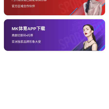
的拜仁慕尼黑，意甲的尤文图斯等传统豪门，都是欧冠赛场上的
常青树。然而，这些豪门在本赛季的晋级形势却各有不同。对于
曼城而言，作为上赛季的冠军，球队的实力依旧强大，虽然小组
赛阶段将迎来严峻考验，但无论是个人球员还是团队配合，曼城
都具备争夺冠军的资本。
皇家马德里则是欧冠历史上最成功的球队之一。尽管他们已经步
入新老交替的时期，但仍然具备强大的竞技状态。在与切尔西和
尤文图斯的竞争中，皇马如何调整阵容、保持竞争力，将是其晋
级道路上的关键。而巴塞罗那，在经历了一段低谷后，逐渐恢复
了状态。与巴黎圣日耳曼和阿贾克斯的对决，将是巴萨晋级的关
键之战。
对于其他豪门球队，诸如拜仁慕尼黑、利物浦、曼联等队，赛季
初的状态和欧冠小组赛的表现将决定他们的晋级前景。虽然这些
球队都具备强大的底蕴和实力，但在关键比赛中的表现往往会受
到伤病、阵容调整等多种因素的影响。因此，如何在淘汰赛阶段
发挥出最佳水平，将是这些球队最为关注的目标。