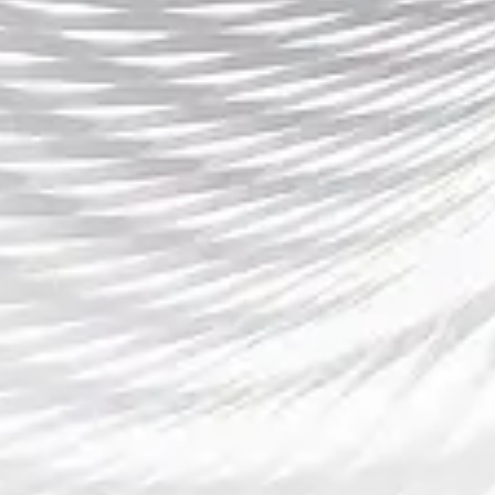
英超联赛激烈角逐 聚焦顶级俱乐部战力与新星崛起
2025-09-15 17:01:42
英超联赛作为世界上最具竞争力的足球联赛之一，其激烈的角逐
已经成为全球球迷的关注焦点。英超不仅吸引了大量顶级球员和
世界级俱乐部，还为许多年轻新星提供了展示才华的舞台。本文
将从四个方面详细分析英超联赛的激...