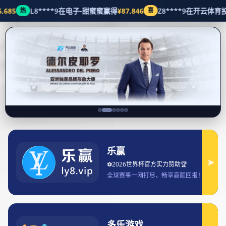
公司新闻
首页
2025欧冠赛程全解析 各大豪门对决时间表一览
2025欧冠赛程全解析 各大豪门
对决时间表一览