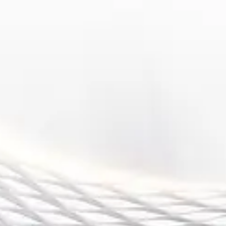
明星球员无疑占据着MVP争夺的主流位置。然而，随着赛季进程
，逐渐向MVP发起冲击。这些球员凭借强大的个人实力、出色的
MVP争夺中的潜力股。
，任何一位具备技术、决策、团队协作与心理素质的球员都有机会
，通过稳定的表现和关键时刻的爆发，他们有望在赛季结束时成
自己的舞台。
放 深度解析各队战术与明星选手表现