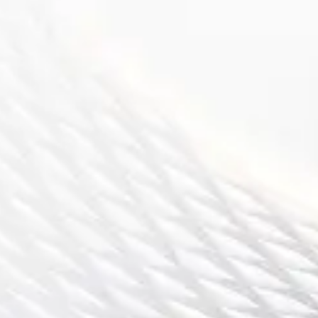
总结：
赛季MVP的评选一直是KPL联赛中的热点话题，传统的
的推进，许多“黑马”球员通过出色的表现和稳定的发挥
团队配合、关键时刻的爆发以及广泛的粉丝支持，成为了
总的来说，赛季MVP的争夺是多方面因素的综合较量
脱颖而出。对于那些尚未被广泛关注的“黑马”选手而言
为MVP的最大黑马。未来几个月的比赛将成为他们证明
KPL联赛精彩比赛视频回
2025-09-26 16:20:45