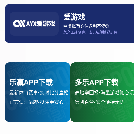
1、球员综合实
赛季MVP的争夺从来都不是单纯依赖某一方面的表现
括技术水平、英雄池深度以及在关键时刻的操作稳定性
畅的球员。比如有些球员虽然并未成为最为炙手可热的
力，完成几乎不可能的任务，帮助团队取得胜利。
然而，球员的综合实力不仅仅体现在操作上，还包括他
手，往往不仅要有扎实的技术功底，还需要有敏锐的观
可能直接决定最终的胜负。很多时候，拥有这一优势的“
MVP的有力竞争者。
除此之外，球员的适应能力也至关重要。在KPL联赛的
的打法和风格，甚至是对手的针对性策略，决定了他们
成为“黑马”的重要标准。
2、团队配合与
虽然个人实力是评定赛季MVP的重要因素，但在KPL联