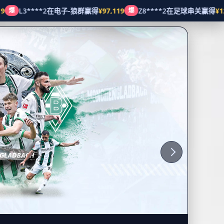
服务方向
联系多宝游戏
大黑马