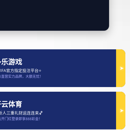
搜索...
导航
介绍多宝游戏官网
五大联赛
公司新闻