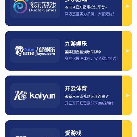
2026-02-28 17:28:51
作为中国移动电竞领域最具影响力的职业赛事之一，
entity["sports_league","KPL","honor of kings
league"]始终以高水平对抗、顶尖战队云集和精彩纷呈的赛场
表现吸引着亿万观众。围绕“KPL热门赛事在线观看全程实时直播
精彩回放解析”这一核心主题，本文将系统梳理观赛方式的多元化
发展、实时直播带来的沉浸式体验、精彩回放与专业解析的价值
提升，以及赛事文化与粉丝生态的深度融合。从直播平台的技术
革新到战术复盘的专业解读，从弹幕互动的即时参与到社区共创
的内容传播，KPL的线上观赛体系已经形成完整闭环。通过全程
实时直播与高质量回放解析，观众不仅能够第一时间见证巅峰对
决，还能在赛后深入理解战术布局与选手操作细节，真正实现“看
得过瘾、学得明白、参与其中”的多维体验。本文将从四个方面展
开详细阐述，全面解析KPL热门赛事在线观看与回放解析的独特
魅力。
一、观赛渠道升级