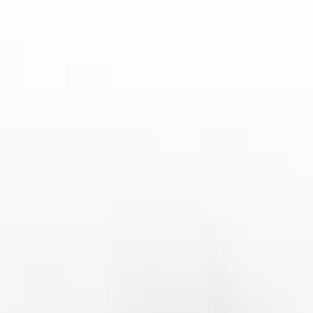
在社交媒体平台上，战队与选手会发布赛后感想与训练日常，拉
近与粉丝之间的距离。观众通过评论、转发与打赏等方式表达支
持，形成良性的互动循环。粉丝社群的壮大，使KPL赛事不仅是
一场竞技比赛，更是一种持续的文化现象。
与此同时，线上活动如竞猜赛果、抽奖互动与观赛任务等玩法，
也提升了观众参与感。通过这些活动，观众在观看实时直播与回
放解析的过程中获得更多乐趣与成就感，进一步巩固了KPL在电
竞领域的影响力。
总结：
围绕“KPL热门赛事在线观看全程实时直播精彩回放解析”这一主
题，可以看到，随着技术进步与平台升级，KPL已经构建起覆盖
赛前、赛中与赛后的完整观赛体系。从便捷的观赛渠道，到沉浸
式实时直播，再到专业的精彩回放解析，每一个环节都为观众带
来了更高质量的体验。
在未来，随着互动技术与内容创新不断发展，KPL热门赛事的在
线观看与回放解析将更加精细化与智能化。它不仅满足了电竞爱