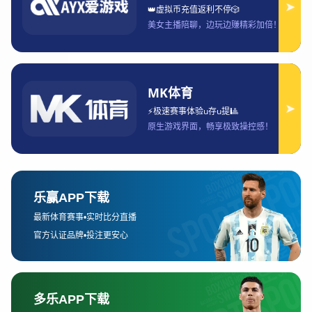
体育直播平台可能仅限于某些地区或特定的设备使用。因此，选
择一个可以在多设备上流畅观看，并支持全球多地区访问的平
台，是非常重要的。
最后，平台的用户界面和操作体验也不可忽视。简洁、直观且容
易上手的操作界面会让用户在观看赛事时更为舒适。对于新用户
来说，良好的平台引导和清晰的导航也能大大提升使用体验。
2、各大直播平台的优缺点比
较
目前，许多直播平台都提供了马来西亚法甲赛事的观看服务，其
中一些平台表现尤为突出。例如，腾讯体育和优酷体育等知名平
台，拥有强大的版权资源和稳定的直播质量。腾讯体育不仅能够
提供高清的直播画面，还支持多个终端的同步观看，无论是电
脑、手机还是智能电视都能轻松观看。
然而，虽然这些大平台具有较强的技术支持和流畅的观看体验，