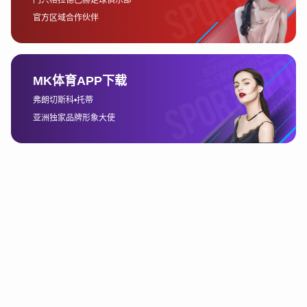
对于球迷而言，这样的比赛不仅是一场竞技赛事，更是一种情感
寄托。无数期待、讨论与预测，在赛前就已经点燃了社交平台和
看台的热度。
比赛结果还将对本赛季亚冠整体格局产生深远影响。胜者不仅在
晋级道路上占据先机，也会在心理层面对其他竞争对手形成震
慑。
从更宏观的角度看，这样的高质量对决，有助于提升亚冠联赛的
整体关注度与品牌价值，让亚洲足球在更广阔的舞台上被看见。
多宝游戏官网
总结：
总体来看，亚冠今晚的焦点对决，是一场集实力、战术、悬念与
情感于一体的豪门碰撞。双方在背景、阵容和目标上的高度匹
配，使得比赛尚未开始就已充满戏剧张力，晋级先机的争夺让每
一分钟都显得格外珍贵。
无论最终结果如何，这场比赛都将成为本赛季亚冠的重要记忆
点。它不仅满足了球迷对高水平对抗的期待，也再次证明了亚冠