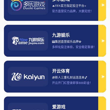
球迷期待
2026-01-23 16:00:41
文章摘要：今晚的亚冠赛场注定不平凡，一场焦点对决在两支亚
洲豪门之间展开，强强对话、宿命碰撞，让晋级悬念在赛前就被
无限放大。这不仅是一场90分钟的较量，更是球队底蕴、战术智
慧、球星成色与心理抗压能力的全方位比拼。谁能在首回合或关
键战中抢占晋级先机，谁就可能在漫长的淘汰赛征程中占得主
动。对球迷而言，这是一场不容错过的视觉盛宴；对球队而言，
这是证明自身亚洲地位的重要舞台。本文将从赛事背景与意义、
双方阵容与战术博弈、比赛看点与关键因素、以及对亚冠格局和
球迷情绪的影响四个方面，全面解析这场“悬念拉满”的豪门对
决，深入探讨今晚比赛为何能引爆球迷期待，并尝试勾勒出这场
巅峰之战可能带来的深远影响。
一、焦点对决背景解析
亚冠联赛向来是亚洲俱乐部最高水平的舞台，而豪门之间的直接
对话，更是其中最具分量的章节。今晚的焦点对决，承载着历史