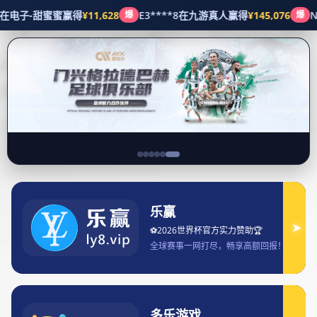
五大联赛
首页
亚冠今晚焦点对决豪门碰撞谁能抢占晋级先机悬
念拉满引爆球迷期待
亚冠今晚焦点对决豪门碰撞谁
能抢占晋级先机悬念拉满引爆