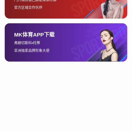
数据是现代篮球分析的重要基础，而该平台在数据解读方面尤为
用心。免费篮球资讯每日更新赛事分析数据解读球迷必看指南实
战参考平台将复杂的数据进行通俗化处理，降低了普通球迷的理
解门槛。
平台会围绕得分效率、回合数、篮板率、失误率等关键指标进行
重点说明，并结合实际比赛场景解释数据背后的意义，让数据
“活”起来。
通过图表化、对比化的方式呈现数据变化趋势，球迷可以直观看
到球队或球员状态的起伏，从而更好地理解比赛结果的成因。
这种以实用为导向的数据解读方式，不仅提升了内容的可读性，
也增强了平台作为“实战参考”的功能属性，让数据真正服务于球
迷判断。
四、球迷实战参考价值
免费篮球资讯每日更新赛事分析数据解读球迷必看指南实战参考
平台并不止步于“信息提供者”，而是致力于成为球迷决策与思考
的参考工具。这一点在其实战参考价值上体现得尤为明显。