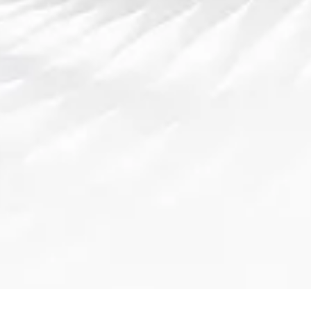
搜索...
导航
介绍多宝游戏官网
五大联赛
公司新闻
服务方向
联系多宝游戏