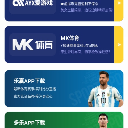
免费篮球资讯每日更新赛事分析数据解读球迷必看指南实战参考
平台的首要优势，在于其高度及时且覆盖全面的资讯更新体系。
平台通过对接多方赛事数据源，实现对国内外主流篮球联赛的同
步追踪，确保球迷第一时间获取最新动态。
无论是NBA、CBA这样的顶级职业联赛，还是欧洲联赛、国际大
赛甚至部分关注度较低的赛事，平台都能做到每日更新、持续输
出。这种广覆盖的资讯布局，让不同喜好的球迷都能在同一平台
中获得满足。
此外，平台在资讯呈现上并非简单堆砌新闻，而是通过清晰的分
类与标签体系，将赛程、伤病、阵容变动、球队动态等信息有序
整合，大大提升了用户的阅读效率和使用体验。
在更新节奏上，平台坚持“每日必更”的原则，形成稳定的信息输
出频率。这种长期稳定的内容供给，不仅增强了用户粘性，也逐
步建立起球迷对平台专业度与可靠性的信任基础。
多宝游戏试玩
二、赛事分析专业深入