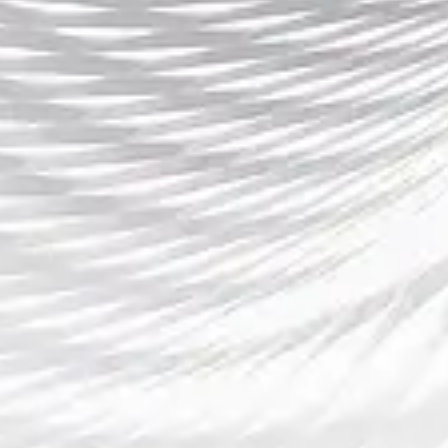
以一竞技为核心打造全新电竞生态布局与未来发展
趋势解析深度观察报告
2026-06-22 21:17:45
本文以“以一竞技”为核心研究对象，系统梳理其在新型电竞生态
体系中的战略布局与发展路径，并从产业结构、技术驱动、商业
模式及未来趋势四个维度展开深度解析。随着全球电竞产业进入
高速融合与升级阶段，以一竞技为...