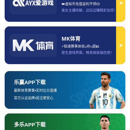
构，实现了内容分发效率的显著提升，使用户能够在不同终端上
获得更流畅的体验。同时，边缘计算技术的应用，也进一步降低
了延迟，为实时互动娱乐提供了基础支撑。
人工智能技术的深度融合，使平台在内容推荐与用户画像分析方
面更加精准。系统能够根据用户行为习惯进行动态学习，从而实