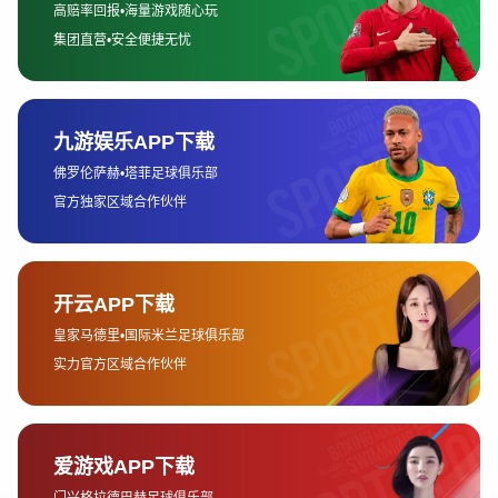
现个性化内容推送，提升用户粘性与活跃度。这种智能化分发机
制，正在逐步改变传统线上娱乐的单向传播模式。
多宝游戏
此外，虚拟现实与增强现实技术的引入，为线上娱乐体验带来了
质的飞跃。用户不再局限于二维屏幕，而是可以进入更具沉浸感
的三维互动空间，从而增强参与感与代入感。这种技术演进正在
重塑整个线上娱乐的体验边界。
区块链技术在数据安全与数字资产确权方面也逐渐发挥作用，使
平台在保障用户数据安全的同时，提升交易透明度与可信度，为
未来数字娱乐生态的可持续发展奠定技术基础。
内容生态构建
内容生态是线上娱乐平台持续发展的核心支撑，以元宝娱乐为核
心的创新平台正在逐步构建多元化内容矩阵，通过整合游戏、直
播、短视频及互动社区等多种内容形式，形成高度协同的生态体
系。这种融合模式有效提升了内容的丰富性与吸引力。
在内容生产端，平台积极引入UGC与PGC结合的机制，既鼓励普