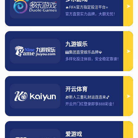
解析趋势
2026-06-23 18:04:15
本文围绕“以元宝娱乐为核心打造全新线上娱乐生态创新互动平台
发展趋势”展开系统性分析，从技术驱动升级、内容生态构建、用
户互动体验优化以及商业模式创新四个关键维度进行深入拆解。
随着数字娱乐产业加速迈向融合化与智能化，以元宝娱乐为代表
的线上娱乐生态平台正在从单一内容供给向多元互动体系转型，
通过技术赋能、内容整合与社交联动不断拓展边界。文章将重点
解析平台如何借助人工智能、大数据与云计算等技术基础，构建
更具沉浸感与参与感的娱乐空间，同时探讨其在内容生产机制、
用户关系运营及商业变现路径上的创新方向。最终总结该模式在
未来线上娱乐行业中的发展潜力与趋势，为行业观察提供参考与
启示。
技术驱动升级
在线上娱乐生态的发展过程中，技术始终是推动平台升级的核心
动力。以元宝娱乐为核心的平台体系，通过引入高性能云计算架