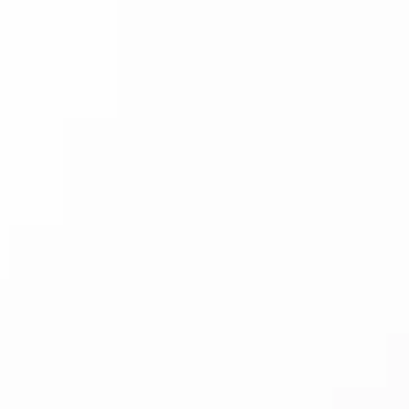
红白军团未来发展新篇章的荣
耀道路
足球红牌罚下出场规则解析影
响比赛走势与球队战术调整深
度探讨