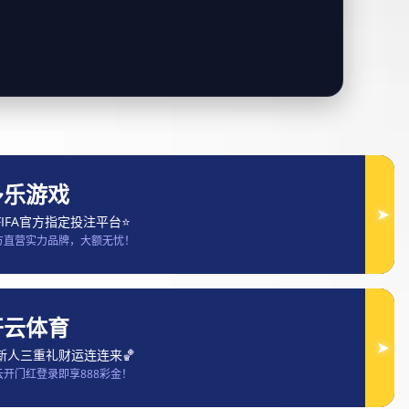
搜索...
导航
介绍多宝游戏官网
五大联赛
公司新闻