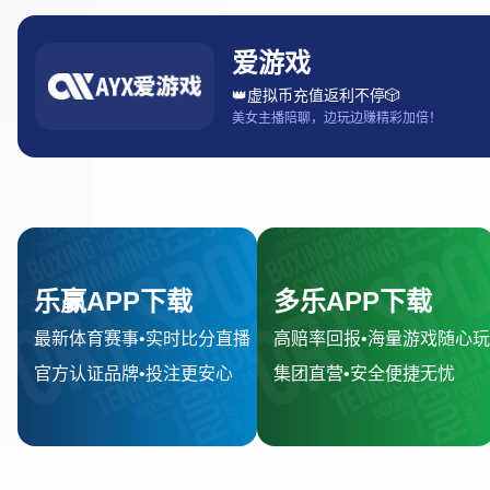
在国际友谊赛中，各国教练组对于海外阵容的选择往往兼具试验性
国"]、entity["country","巴西"]
进行考察，以便为未来大赛储备战力。这种阵容构建方式
具备观察价值。
在具体执行层面，欧洲球队更倾向于体系延续性，例如entity["
牙"]，会在友谊赛中测试不同战术模块的适配性，如
结果，更直接决定球员在国家队中的定位变化。
相比之下，南美球队如entity["country",
整体攻防节奏更贴近大赛节奏。通过友谊赛不断磨合核
二、洲际风格碰
洲际风格的差异，是国际友谊赛最具观赏性的核心因素
速度与空间利用方面具有明显优势。这种风格在面对其
多宝游戏官网
南美足球则以技术创造力与个人突破能力见长，尤其在