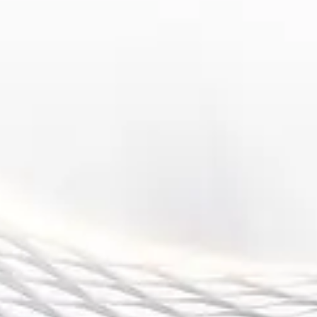
重要环节，更是全球足球风格交汇与融合的缩影。从欧洲的体系
，各洲足球力量在这一平台上不断碰撞与重塑。
，国际友谊赛的价值将进一步提升。它不仅是比赛，更是观察世
推动足球运动走向更加多元与复杂的新时代。
核心的赛事策略解读新视角全面观察与趋势研判