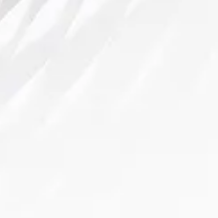
订阅邮箱
oin our email list for tips and useful information.
Enter Your E-mail
SUBSCRIBE
ollow Us