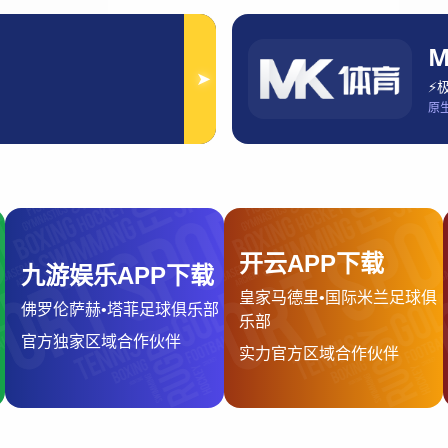
与战略性双重目的。以entity["country","法
等传统强队为例，他们通常会在保持核心框架稳定的基础上，引入大量年轻球员
强调“核心+实验”的双轨结构，使得比赛既具备竞技强度，又
country","德国"]与entity["country","西班
三中卫体系与高位压迫的结合效果。这种结构化调整不仅影响比赛
"阿根廷"]则更强调核心球星驱动体系，围绕关键球员进行阵容微调，使
心阵容，他们能够最大化球星的创造力与比赛影响力。
撞
之一。欧洲球队普遍强调战术纪律与整体推进效率，在攻防转换
他洲球队时，往往能够形成稳定压制。
中前场区域，球员的即兴发挥能力极强，使比赛节奏充满变化。