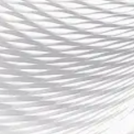
为核心的赛事策略解读新视角展开系统性论述，从数据模型重
战术变化以及趋势研判方法四个维度进行全面拆解，并结合现代
行...
析结合球队状态与战术走势全面预测比赛结果
含约3000字、文章摘要、4个方面分析、每个方面3个以上自
结。:::writing{variant="document" i...