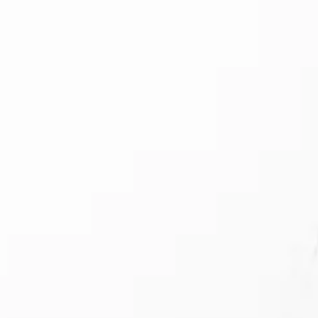
足球免费高清直播源汇总畅享
热门赛事在线观看全新体验指
南攻略