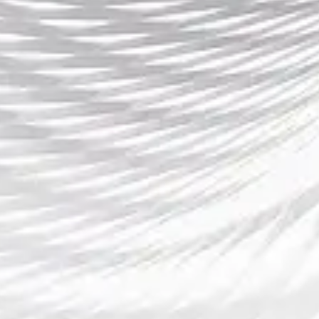
史性的突破，球星们在绿茵场上的拼搏成为了球迷们热议的焦
点。从世界杯历史中，我们可以看...
电竞直播平台推荐在哪里看更全更精彩的赛事直播
2025-07-27 23:31:00
随着电子竞技的迅速发展，电竞赛事已经成为全球范围内备受关
注的一项体育活动。越来越多的人通过网络平台观看电竞赛事，
而这些平台提供的直播内容与赛事覆盖度差异也成为了观众们选
择的关键。在众多的电竞直播平台中...