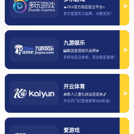
2025-07-26 22:55:04
法甲联赛一直以来都是欧洲足坛不可忽视的重要赛事。随着赛季
的推进，最新的比赛结果和各大球队的表现成为球迷和媒体关注
的焦点。本文将围绕法甲最新比赛结果查询与赛季战况分析更新
展开讨论，着重从四个方面深入分析当前赛季的表现。首先，我
们将回顾最近几轮的比赛结果，并分析这些结果对排名和球队状
态的影响。其次，探讨赛季中表现突出的球队及球员，分析他们
的优劣势所在。接着，讨论法甲联赛中的关键战役以及可能影响
最终排名的比赛。最后，预测赛季剩余时间内的可能走向，并提
出一些潜在的赛季发展趋势。通过这些分析，读者能够更清晰地
了解当前法甲的比赛形势及未来发展趋势。
1、最近比赛结果回顾
随着新赛季的推进，法甲的比赛节奏也逐渐加快，许多球队已经
开始显现出强弱之分。近期的比赛中，巴黎圣日耳曼（PSG）继
续表现出强大的竞争力，他们在主场对阵摩纳哥时以3-0的比分
获胜，展现出良好的进攻状态。相反，里昂和马赛等传统强队则
在联赛中遇到了一些困境，尤其是里昂，他们的战绩并不理想，