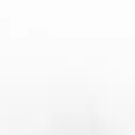
复杂，任何一场小失误都有可能改变最终的排名。
与此同时，降级区的竞争也愈发激烈。虽然目前几支传统强队如
里昂和马赛尚未深陷降级区，但他们的战绩差距非常小，一场失
利就可能让他们进入降级区。对于这些球队来说，如何稳定发
挥，尤其是在对阵弱队时不能丢分，将是他们保级的关键。
总体来看，本赛季法甲的走势将更加扑朔迷离。随着赛季的推
移，强队和中游球队之间的差距将会逐渐拉大，而中下游球队的
竞争则会日益激烈。各支球队在阵容深度、球员健康状况以及战
术布置上的差异，将直接影响到他们能否在接下来的比赛中脱颖
而出。
总结：
从当前法甲赛季的战况来看，巴黎圣日耳曼依然在争夺冠军的道
路上占据有利位置，尽管面临其他球队的强力竞争，但凭借他们
强大的个人能力和阵容深度，PSG仍然有着很大的优势。然而，
摩纳哥、尼斯和雷恩等球队的崛起，让赛季的走势充满了不确定
性，任何一场关键战役都可能影响最终的结果。